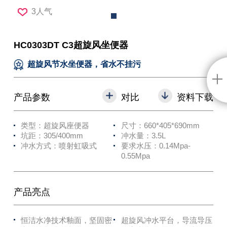
3人气
HC0303DT C3超旋风坐便器
超旋风节水坐便器，省水不挂污
产品参数
对比
资料下载
类型：超旋风座便器
尺寸：660*405*690mm
坑距：305/400mm
冲水量：3.5L
冲水方式：喷射虹吸式
要求水压：0.14Mpa-
0.55Mpa
产品亮点
恒洁水净技术釉面，坚固密
超旋风冲水平台，导流导压