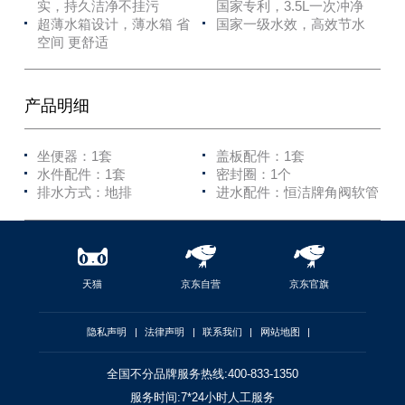
实，持久洁净不挂污
国家专利，3.5L一次冲净
超薄水箱设计，薄水箱 省
国家一级水效，高效节水
空间 更舒适
产品明细
坐便器：1套
盖板配件：1套
水件配件：1套
密封圈：1个
排水方式：地排
进水配件：恒洁牌角阀软管
天猫
京东自营
京东官旗
隐私声明
|
法律声明
|
联系我们
|
网站地图
|
全国不分品牌服务热线:400-833-1350
服务时间:7*24小时人工服务