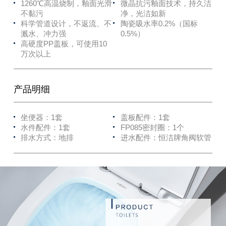
1260℃高温烧制，釉面光滑
微晶抗污釉面技术，持久洁
不黏污
净，光洁如新
科学管道设计，不返流、不
陶瓷吸水率0.2%（国标
溅水、冲力强
0.5%）
高硬度PP盖板，可使用10
万次以上
产品明细
坐便器：1套
盖板配件：1套
水件配件：1套
FP085密封圈：1个
排水方式：地排
进水配件：恒洁牌角阀软管