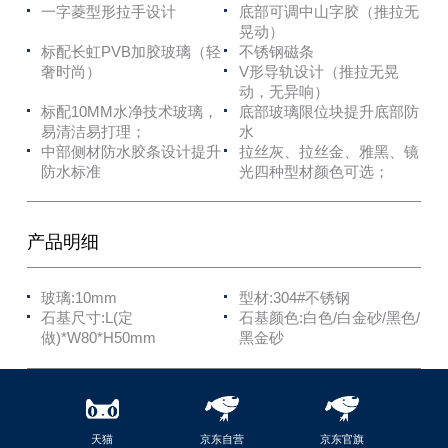
一字菱型形拉手设计
底部可调中山字胶（推拉无
晃动）
标配长虹PVB加胶玻璃（轻
不锈钢磁条
奢时尚）
V形导轨设计（推拉无晃
动，无异响）
标配10MM水净技术玻璃，
底部玻璃限位块提升底部防
易清洁易打理；
水
中部侧材防水胶条设计提升
拉丝灰、拉丝金、雅黑、镜
防水标准
光四种型材颜色可选；
产品明细
玻璃:10mm
型材:304#不锈钢
石基尺寸:L(定
石基颜色:白色/白金砂/黑色/
做)*W80*H50mm
黑金砂
天猫
京东自营
京东官旗