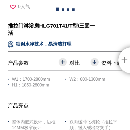
0人气
推拉门淋浴房HLG701T41\T型\三固一
活
独创水净技术，易清洁打理
产品参数
对比
资料下载
W1：1700-2800mm
W2：800-1300mm
H1：1850-2800mm
产品亮点
整体内嵌式设计，边框
双向缓冲飞机轮（推拉平
14MM极窄设计
顺，缓入缓出防夹手）