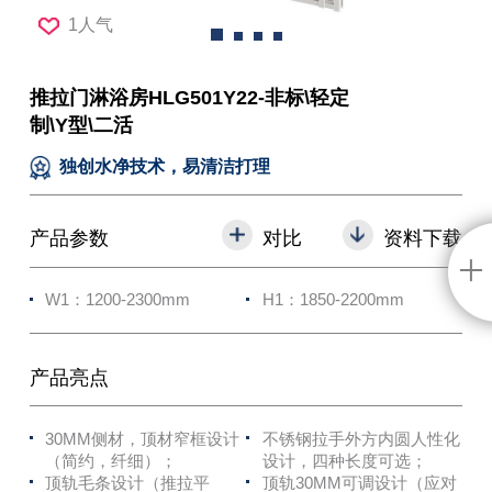
1人气
推拉门淋浴房HLG501Y22-非标\轻定
制\Y型\二活
独创水净技术，易清洁打理
产品参数
对比
资料下载
W1：1200-2300mm
H1：1850-2200mm
产品亮点
30MM侧材，顶材窄框设计
不锈钢拉手外方内圆人性化
（简约，纤细）；
设计，四种长度可选；
顶轨毛条设计（推拉平
顶轨30MM可调设计（应对