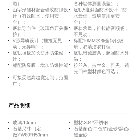
顺）；
各种墙体测量误差）；
山字形侧材配合硅胶防撞设
底轨5度斜面防水设计（防
计（有效防水，使用安
水最佳，玻璃使用更安
全）；
全）；
底轨导向件（玻璃角开关保
底轨承重，推拉静音顺畅，
护）；
不晃动；
V形导轨设计（推拉无晃
标配10MM水净全钢化玻
动，无异响）；
璃，易清洁易打理；
底轨挡板加长防水防尘设
底轨暗藏胶条，超强防水外
计；
溢；
标配防爆膜，增加防爆性能
拉丝灰、拉丝金、雅黑、镜
光四种型材颜色可选；
可接受超高超宽定制，范围
广；
产品明细
玻璃:10mm
型材:304#不锈钢
石基尺寸:L(定
石基颜色:白色/白金砂/黑色/
做)*W80*H50mm
黑金砂