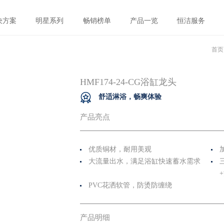
决方案
明星系列
畅销榜单
产品一览
恒洁服务
首页
HMF174-24-CG浴缸龙头
舒适淋浴，畅爽体验
产品亮点
优质铜材，耐用美观
大流量出水，满足浴缸快速蓄水需求
PVC花洒软管，防烫防缠绕
产品明细