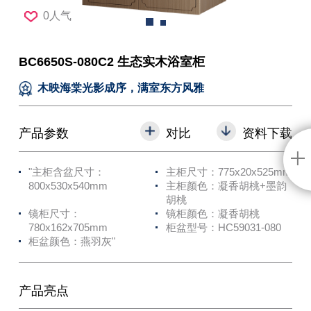
0人气
BC6650S-080C2 生态实木浴室柜
木映海棠光影成序，满室东方风雅
产品参数
对比
资料下载
"主柜含盆尺寸：
主柜尺寸：775x20x525mm
800x530x540mm
主柜颜色：凝香胡桃+墨韵
胡桃
镜柜尺寸：
镜柜颜色：凝香胡桃
780x162x705mm
柜盆型号：HC59031-080
柜盆颜色：燕羽灰"
产品亮点