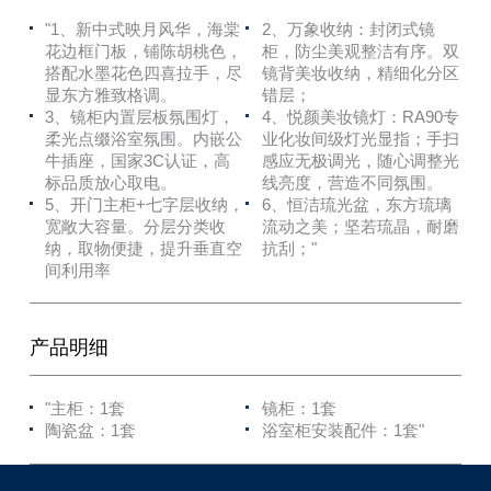
"1、新中式映月风华，海棠
2、万象收纳：封闭式镜
花边框门板，铺陈胡桃色，
柜，防尘美观整洁有序。双
搭配水墨花色四喜拉手，尽
镜背美妆收纳，精细化分区
显东方雅致格调。
错层；
3、镜柜内置层板氛围灯，
4、悦颜美妆镜灯：RA90专
柔光点缀浴室氛围。内嵌公
业化妆间级灯光显指；手扫
牛插座，国家3C认证，高
感应无极调光，随心调整光
标品质放心取电。
线亮度，营造不同氛围。
5、开门主柜+七字层收纳，
6、恒洁琉光盆，东方琉璃
宽敞大容量。分层分类收
流动之美；坚若琉晶，耐磨
纳，取物便捷，提升垂直空
抗刮；"
间利用率
产品明细
"主柜：1套
镜柜：1套
陶瓷盆：1套
浴室柜安装配件：1套"