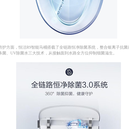
防护方面，恒洁R9智能马桶搭载了全链路恒净除菌系统，整合银离子抗菌座
杀菌、UV除菌水三大技术，从接触面到水路全方位抑制细菌滋生。