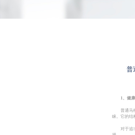
普
1、健
普通马
睐。它的结
对于追
择。