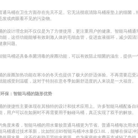
普通马桶在卫生方面存在先天不足。它无法彻底清除马桶座垫上的细菌，
毛发或肉眼看不见的污染物。
桶的设计理念则不仅仅是为了方便使用，更注重用户的健康。智能马桶通
功能，这些功能能够有效刺激人体的毛细血管，促进血液循环，减少因清
健康问题。
智能马桶还具备杀菌消毒的座圈功能，可以有效阻止细菌的滋生，提供一
。
桶的座圈加热功能在寒冷的冬天也提供了极大的舒适体验。不再需要忍受
就能感受到温暖，这对于特别在意冬季如厕舒适度的人来说是一大福音。
捷环保：智能马桶的隐形优势
桶的便捷性主要体现在其独特的设计和技术应用上。许多智能马桶配备自
能，用户可以在如厕时不再需要用手触碰马桶，真正实现了双手的解放。
的角度来看，智能马桶的用水量较普通马桶更为节省。普通马桶每次用水
能马桶通过技术革新，比如恒洁R9智能马桶冲水量仅3.8L，能够在保证冲
降低用水量。这不仅有助于节约水资源，也为家庭的水费开支减轻了负担