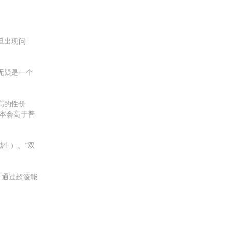
旦出现问
无疑是一个
高的性价
本会高于普
滋生）、“双
，通过超漩能