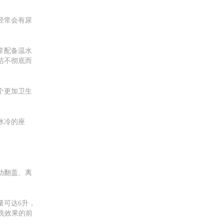
经常会有尿
常配备温水
洁不彻底而
个更加卫生
冰冷的座
动翻盖、离
量可达6升，
洗效果的前
。