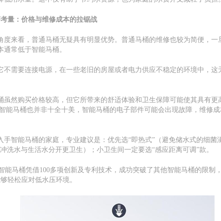
济考量：价格与维修成本的拉锯战
角度来看，普通马桶无疑具有明显优势。普通马桶的维修也较为简便，一
本通常低于智能马桶。
它不需要连接电源，在一些老旧的房屋或者电力供应不稳定的环境中，这
。
桶虽然购买价格较高，但它所带来的舒适体验和卫生保障可能使其具有更
，智能马桶也并非十全十美，智能马桶的电子部件可能会出现故障，维修成
入手智能马桶的家庭，专业建议是：优先选“即热式”（避免储水式的细菌
（冲洗水与生活水分开更卫生）；小卫生间一定要选“感应距离可调”款。
9智能马桶凭借100多项创新及专利技术，成功突破了其他智能马桶的限制
能够轻松应对低水压环境。