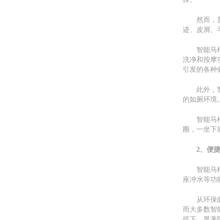
然而，
迹、皮屑、
智能马
洗净和按摩
引发的各种
此外，
的如厕环境
智能马
圈，一坐下
2、便
智能马
座冲水等功
从环保
而大多数智
提下，显著