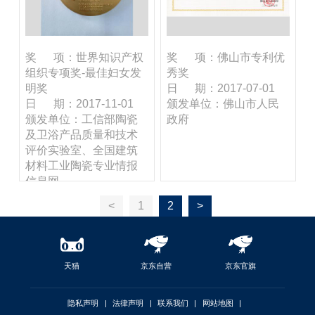
奖 项：世界知识产权
奖 项：佛山市专利优
组织专项奖-最佳妇女发
秀奖
明奖
日 期：2017-07-01
日 期：2017-11-01
颁发单位：佛山市人民
颁发单位：工信部陶瓷
政府
及卫浴产品质量和技术
评价实验室、全国建筑
材料工业陶瓷专业情报
信息网
<
1
2
>
天猫
京东自营
京东官旗
隐私声明
|
法律声明
|
联系我们
|
网站地图
|