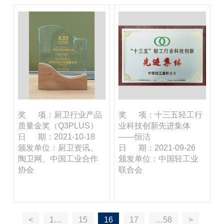
奖 项：厨卫行业产品
奖 项：十三五轻工行
质量金奖（Q3PLUS）
业科技创新先进集体
日 期：2021-10-18
——恒洁
颁发单位：厨卫资讯、
日 期：2021-09-26
陶卫网、中国工业合作
颁发单位：中国轻工业
协会
联合会
<
1…
15
16
17
…58
>