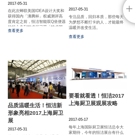
2017-05-31
2017-05-31
在此次蝉联美国IDEA设计大奖和
获得国内「沸腾杯」权威测评高
专注品质，回归本质，那些每天
度肯定之前，恒洁智能双Q坐便器
为梦想不断打卡的人，才能最终
的核心专利技术就已获「技术国
温暖并改变生活。
查看更多
际先进」的权威认证。这是恒洁
查看更多
多年潜心研发、技术创新成果的
最好注脚。
要看就看透！恒洁2017
上海厨卫展观展攻略
品质温暖生活！恒洁新
形象亮相2017上海厨卫
展
2017-05-17
每年上海国际厨卫展恒洁总令大
2017-05-31
家期待，今年的恒洁展台有什么