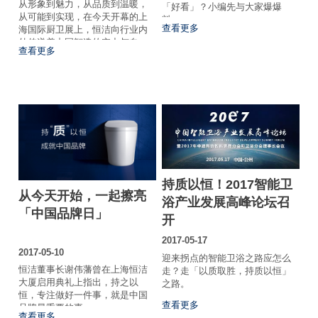
从形象到魅力，从品质到温暖，
「好看」？小编先与大家爆爆
从可能到实现，在今天开幕的上
料。
查看更多
海国际厨卫展上，恒洁向行业内
外传递着中国智造的实力与自
查看更多
信。
持质以恒！2017智能卫
从今天开始，一起擦亮
浴产业发展高峰论坛召
「中国品牌日」
开
2017-05-17
2017-05-10
迎来拐点的智能卫浴之路应怎么
恒洁董事长谢伟藩曾在上海恒洁
走？走「以质取胜，持质以恒」
大厦启用典礼上指出，持之以
之路。
恒，专注做好一件事，就是中国
查看更多
品牌最重要的事。
查看更多