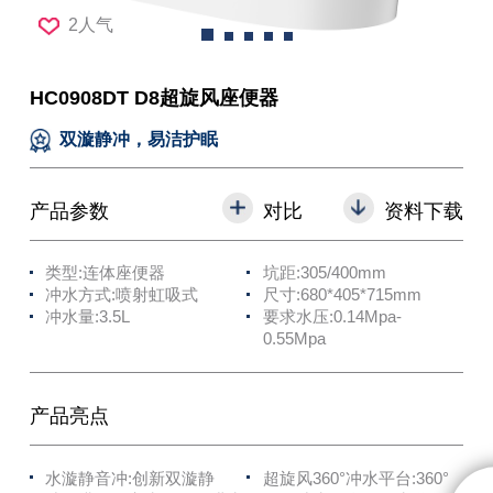
2人气
HC0908DT D8超旋风座便器
双漩静冲，易洁护眠
产品参数
对比
资料下载
类型:连体座便器
坑距:305/400mm
冲水方式:喷射虹吸式
尺寸:680*405*715mm
冲水量:3.5L
要求水压:0.14Mpa-
0.55Mpa
产品亮点
水漩静音冲:创新双漩静
超旋风360°冲水平台:360°