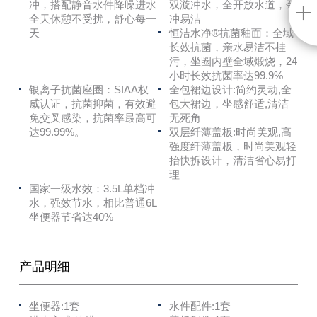
冲，搭配静音水件降噪进水
双漩冲水，全开放水道，劲
全天休憩不受扰，舒心每一
冲易洁
天
恒洁水净®抗菌釉面：全域
长效抗菌，亲水易洁不挂
污，坐圈内壁全域煅烧，24
小时长效抗菌率达99.9%
银离子抗菌座圈：SIAA权
全包裙边设计:简约灵动,全
威认证，抗菌抑菌，有效避
包大裙边，坐感舒适,清洁
免交叉感染，抗菌率最高可
无死角
达99.99%。
双层纤薄盖板:时尚美观,高
强度纤薄盖板，时尚美观轻
抬快拆设计，清洁省心易打
理
国家一级水效：3.5L单档冲
水，强效节水，相比普通6L
坐便器节省达40%
产品明细
坐便器:1套
水件配件:1套