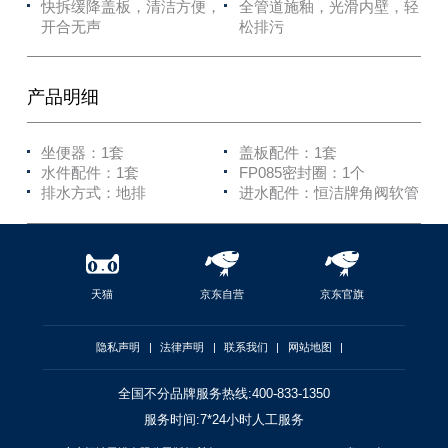
快拆缓降盖板，清洁方便，
全管道施釉，光滑内壁，轻
开合无声
松排污
产品明细
坐便器：1套
盖板配件：1套
水件配件：1套
FP085密封圈：1个
排水方式：地排
进水配件：恒洁牌角阀软管
天猫
京东自营
京东官旗
隐私声明
|
法律声明
|
联系我们
|
网站地图
|
全国不分品牌服务热线:400-833-1350
服务时间:7*24小时人工服务