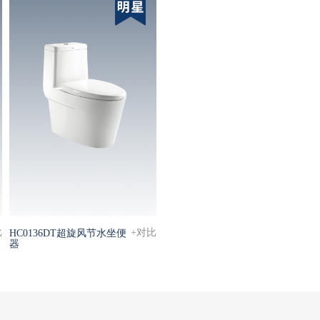
比
+对比
HC0136DT超旋风节水坐便
器