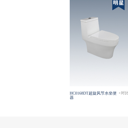
+对
HC0168DT超旋风节水坐便
器