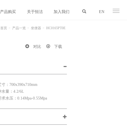
产品购买
关于恒洁
加入我们
EN
首页
产品一览
坐便器
HC0165PT0E
对比
下载
尺寸：700x390x710mm
冲水量：4.2/6L
要求水压：0.14Mpa-0.55Mpa