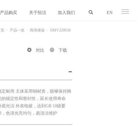
产品购买
关于恒洁
加入我们
EN
首页
产品一览
商用便器
HMV22001B
对比
下载
稳定耐用 主体采用铜材质，能够保持阀
门的稳定性和密封性，延长使用寿命
外观光洁 外表电镀，达到GB 10级要
求，色泽光亮均匀，易清洁维护