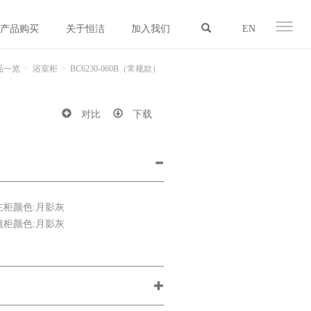
产品购买
关于恒洁
加入我们
EN
品一览
浴室柜
BC6230-060B（常规款）
对比
下载
主柜颜色:月影灰
镜柜颜色:月影灰