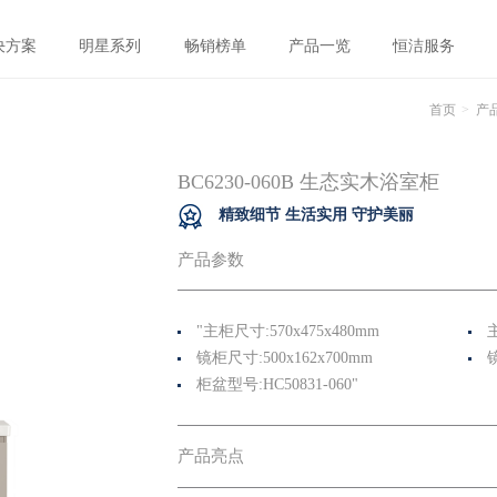
决方案
明星系列
畅销榜单
产品一览
恒洁服务
首页
产
BC6230-060B 生态实木浴室柜
精致细节 生活实用 守护美丽
产品参数
"主柜尺寸:570x475x480mm
镜柜尺寸:500x162x700mm
柜盆型号:HC50831-060"
产品亮点