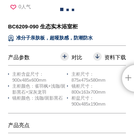
0人气
BC6209-090 生态实木浴室柜
准分子亲肤板，超哑肤感，防潮防水
产品参数
对比
资料下载
主柜含盆尺寸：
主柜尺寸：
900x485x600mm
875x475x580mm
主柜颜色：雀羽枫+浅咖/斑
镜柜尺寸：
影黑石+深灰龙羽
800x163x700mm
镜柜颜色：浅咖/斑影黑石
柜盆尺寸：
900x485x190mm
产品亮点