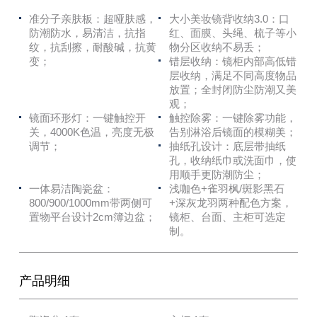
准分子亲肤板：超哑肤感，
大小美妆镜背收纳3.0：口
防潮防水，易清洁，抗指
红、面膜、头绳、梳子等小
纹，抗刮擦，耐酸碱，抗黄
物分区收纳不易丢；
变；
错层收纳：镜柜内部高低错
层收纳，满足不同高度物品
放置；全封闭防尘防潮又美
观；
镜面环形灯：一键触控开
触控除雾：一键除雾功能，
关，4000K色温，亮度无极
告别淋浴后镜面的模糊美；
调节；
抽纸孔设计：底层带抽纸
孔，收纳纸巾或洗面巾，使
用顺手更防潮防尘；
一体易洁陶瓷盆：
浅咖色+雀羽枫/斑影黑石
800/900/1000mm带两侧可
+深灰龙羽两种配色方案，
置物平台设计2cm簿边盆；
镜柜、台面、主柜可选定
制。
产品明细