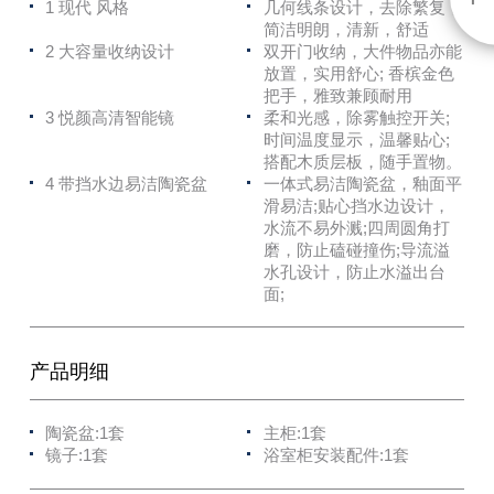
1 现代 风格
几何线条设计，去除繁复，
简洁明朗，清新，舒适
2 大容量收纳设计
双开门收纳，大件物品亦能
放置，实用舒心; 香槟金色
把手，雅致兼顾耐用
3 悦颜高清智能镜
柔和光感，除雾触控开关;
时间温度显示，温馨贴心;
搭配木质层板，随手置物。
4 带挡水边易洁陶瓷盆
一体式易洁陶瓷盆，釉面平
滑易洁;贴心挡水边设计，
水流不易外溅;四周圆角打
磨，防止磕碰撞伤;导流溢
水孔设计，防止水溢出台
面;
产品明细
陶瓷盆:1套
主柜:1套
镜子:1套
浴室柜安装配件:1套