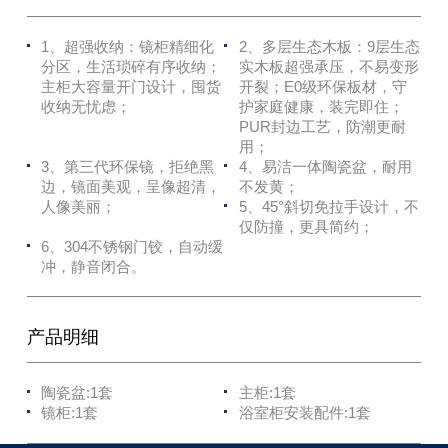
1、超强收纳：镜柜精细化
2、多层生态木板：9层生态
分区，生活琐碎有序收纳；
实木板超强承压，不易变形
主柜大容量开门设计，囤货
开裂；E0级环保板材，守
收纳无忧虑；
护家庭健康，装完即住；
PUR封边工艺，防潮更耐
用；
3、第三代环保镜，拒绝黑
4、易洁一体陶瓷盆，耐用
边，镜面美观，呈像超清，
不发黄；
人像美丽；
5、45°斜切免拉手设计，不
仅防撞，更具简约；
6、304不锈钢门铰，自动缓
冲，静音闭合。
产品明细
陶瓷盆:1套
主柜:1套
镜柜:1套
浴室柜安装配件:1套