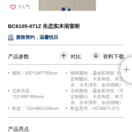
0人气
BC6105-071Z 生态实木浴室柜
雅致简约，温馨悦目
产品参数
对比
资料下载
镜柜：650*140*700mm
镜柜颜色：鎏金驼布纹（可
定制暖白、卡其布纹、米兰
灰、水木清华、金丝胡桃）
主柜含盆：
主柜颜色：鎏金驼布纹（可
710*480*485mm
定制暖白、卡其布纹、米兰
灰、水木清华、金丝胡桃）
柜盆：710x480x193mm
柜盆型号：HC50871-071
产品亮点