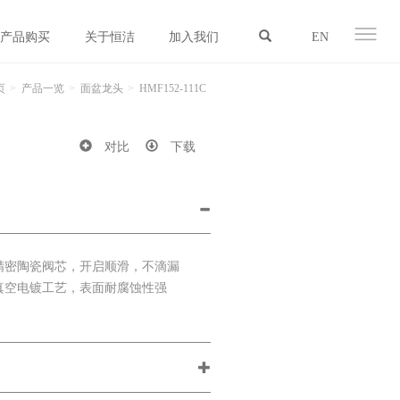
产品购买
关于恒洁
加入我们
EN
页
产品一览
面盆龙头
HMF152-111C
对比
下载
精密陶瓷阀芯，开启顺滑，不滴漏
真空电镀工艺，表面耐腐蚀性强