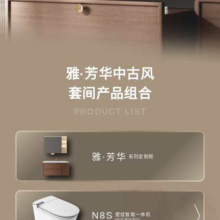
雅·芳华中古风
套间产品组合
PRODUCT LIST
雅·芳华
系列定制柜
N8S
壁挂智能一体机
HCE806B01