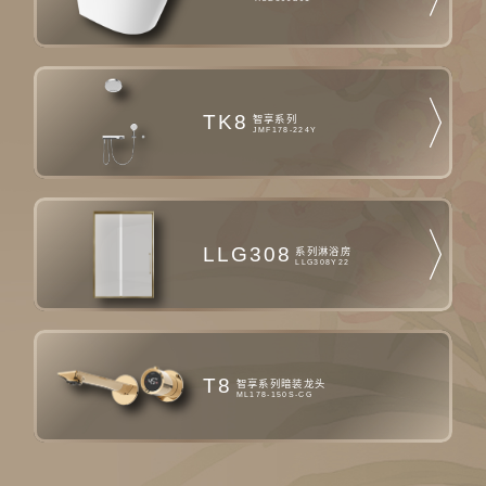
TK8
智享系列
JMF178-224Y
LLG308
系列淋浴房
LLG308Y22
T8
智享系列暗装龙头
ML178-150S-CG