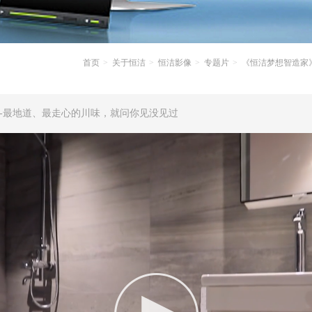
首页
关于恒洁
恒洁影像
专题片
《恒洁梦想智造家
--最地道、最走心的川味，就问你见没见过