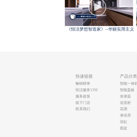
《恒洁梦想智造家》--华丽实用主义
快速链接
产品分
畅销榜单
智能一体
恒洁服务1350
智能盖板
服务政策
坐便器
线下门店
浴室柜
联系我们
花洒
淋浴房
浴缸
面盆