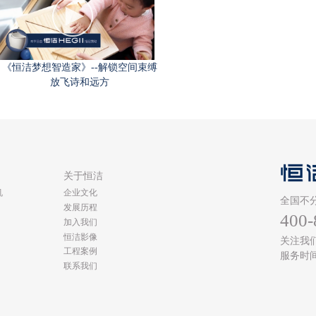
《恒洁梦想智造家》--解锁空间束缚
放飞诗和远方
类
关于恒洁
机
企业文化
全国不
发展历程
400-
加入我们
恒洁影像
关注我
工程案例
服务时间
联系我们