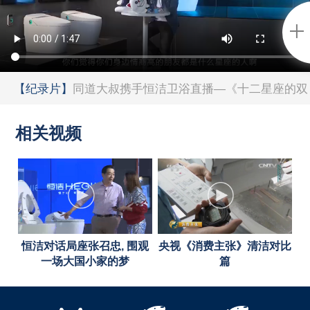
【纪录片】
同道大叔携手恒洁卫浴直播—《十二星座的双
Q哲学》
相关视频
恒洁对话局座张召忠, 围观
央视《消费主张》清洁对比
一场大国小家的梦
篇