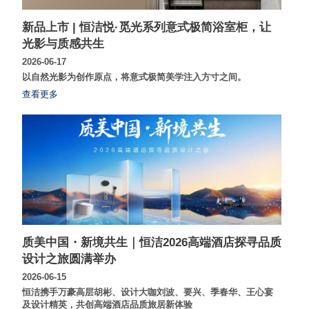
新品上市 | 恒洁悦·觅光系列意式极简浴室柜，让
光影与质感共生
2026-06-17
以自然光影为创作原点，将意式极简美学注入方寸之间。
查看更多
质美中国・新境共生｜恒洁2026高端酒店探寻品质
设计之旅圆满举办
2026-06-15
恒洁携手万豪高层胡彬、设计大咖刘波、要兴、季春华、王心宴
及设计精英，共创高端酒店品质旅居新体验