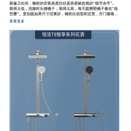
装修卫生间，镜柜的安装高度往往是容易被忽视的“细节杀手”。
装得太低，洗脸时头撞镜子；装得太高，每天踮脚照镜子像在“练
芭蕾”。更别提如果尺寸没算好，镜柜比浴室柜还宽，开门撞墙的
尴尬。其实，镜柜安装的高度和尺寸有一套通用的人体工学“黄金
查看更多
法则”，掌握它，不仅能提升洗漱舒适度，还能让卫生间视觉上更
显大。