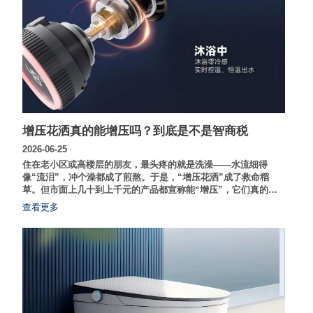
增压花洒真的能增压吗？到底是不是智商税
2026-06-25
住在老小区或高楼层的朋友，最头疼的就是洗澡——水流细得
像“流泪”，冲个澡都成了煎熬。于是，“增压花洒”成了救命稻
草。但市面上几十到上千元的产品都宣称能“增压”，它们真的能
凭空变出水压吗？今天，我们就从物理原理和实测体验入手，拆
查看更多
解这个卫浴圈的“迷思”。