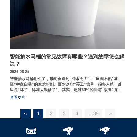
智能抽水马桶的常见故障有哪些？遇到故障怎么解
决？
2026-06-25
智能抽水马桶用久了，难免会遇到“冲水无力”、“座圈不热”甚
至“半夜自嗨”的尴尬时刻。面对这些“罢工”信号，很多人第一反
应是“坏了，得花大钱修了”。其实，超过60%的所谓“故障”并非
硬件损坏，而是由于设置、水压或简单清洁问题导致的“假性故
查看更多
障”。掌握正确的自检方法，不仅能省下几百元上门费，还能延长
马桶寿命。
<
1
2
3
4
…39
>