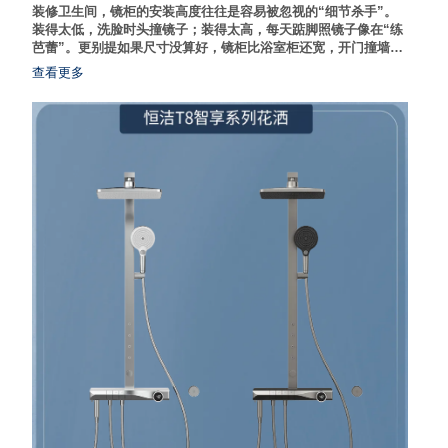
装修卫生间，镜柜的安装高度往往是容易被忽视的“细节杀手”。
装得太低，洗脸时头撞镜子；装得太高，每天踮脚照镜子像在“练
芭蕾”。更别提如果尺寸没算好，镜柜比浴室柜还宽，开门撞墙的
尴尬。其实，镜柜安装的高度和尺寸有一套通用的人体工学“黄金
查看更多
法则”，掌握它，不仅能提升洗漱舒适度，还能让卫生间视觉上更
显大。