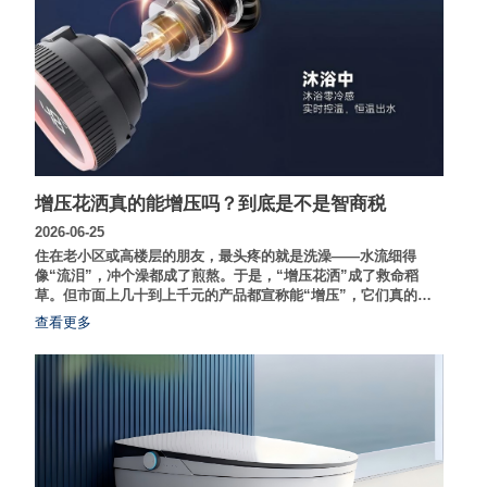
增压花洒真的能增压吗？到底是不是智商税
2026-06-25
住在老小区或高楼层的朋友，最头疼的就是洗澡——水流细得
像“流泪”，冲个澡都成了煎熬。于是，“增压花洒”成了救命稻
草。但市面上几十到上千元的产品都宣称能“增压”，它们真的能
凭空变出水压吗？今天，我们就从物理原理和实测体验入手，拆
查看更多
解这个卫浴圈的“迷思”。