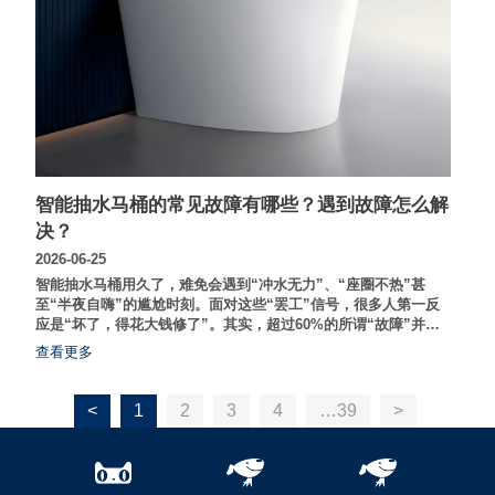
智能抽水马桶的常见故障有哪些？遇到故障怎么解
决？
2026-06-25
智能抽水马桶用久了，难免会遇到“冲水无力”、“座圈不热”甚
至“半夜自嗨”的尴尬时刻。面对这些“罢工”信号，很多人第一反
应是“坏了，得花大钱修了”。其实，超过60%的所谓“故障”并非
硬件损坏，而是由于设置、水压或简单清洁问题导致的“假性故
查看更多
障”。掌握正确的自检方法，不仅能省下几百元上门费，还能延长
马桶寿命。
<
1
2
3
4
…39
>