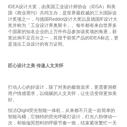
IDEA
设计大奖，由美国工业设计师协会（
IDSA
）和美
国《商业周刊》共同主办，是世界最权威的三大国际设
计奖项之一，与德国
Reddot
设计大奖以及德国
IF
设计大
奖并称为「工业设计界奥斯卡」。每年都有来自世界多
个国家的知名企业的上万件作品参加该奖项的角逐，获
奖比例不足百分之一，其授予获奖产品的
IDEA
标志，更
是顶尖工业设计的有力证明。
匠心设计之美
传递人文关怀
打动人心的好设计，除了对美的极致追求，更需要洞察
用户情感需求，以细腻的人文关怀，让生活变得更加美
好。
恒洁
Qlight
荧光智能一体机，从来都不只是一款简单的
智能马桶，它独特的荧光呼吸灯设计，灯光八秒律动一
次，和瑜伽冥想时的呼吸节奏一致，结束紧张繁忙一天