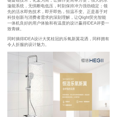
键旋钮技术，化繁为简，让操作更简单方便；强大的水
漩能系统，无惧断电低压，时刻保持冲力强劲稳定；领
先的活水即热技术，即开即热，恒温不变。正是基于对
科技创新与消费者需求的深刻理解，让
Qlight
荧光智能
一体机良好的用户体验和有温度的设计赢得
IDEA
评委一
致青睐。
同时摘得
IDEA
设计大奖桂冠的乐氧新翼花洒，同样拥有
令人折服的设计魅力。