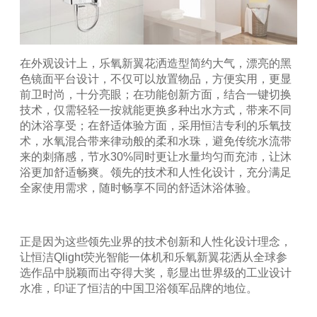
在外观设计上，乐氧新翼花洒造型简约大气，漂亮的黑
色镜面平台设计，不仅可以放置物品，方便实用，更显
前卫时尚，十分亮眼；在功能创新方面，结合一键切换
技术，仅需轻轻一按就能更换多种出水方式，带来不同
的沐浴享受；在舒适体验方面，采用恒洁专利的乐氧技
术，水氧混合带来律动般的柔和水珠，避免传统水流带
来的刺痛感，节水
30%
同时更让水量均匀而充沛，让沐
浴更加舒适畅爽。领先的技术和人性化设计，充分满足
全家使用需求，随时畅享不同的舒适沐浴体验。
正是因为这些领先业界的技术创新和人性化设计理念，
让恒洁
Qlight
荧光智能一体机和乐氧新翼花洒从全球参
选作品中脱颖而出夺得大奖，彰显出世界级的工业设计
水准，印证了恒洁的中国卫浴领军品牌的地位。