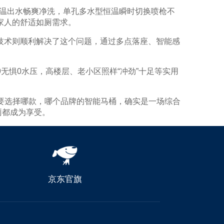
恒温出水畅爽净洗，单孔多水型恒温瞬时切换喷枪不
全家人的舒适如厕需求。
洗技术则顺利解决了这个问题，通过多点落座、智能感
无惧0水压，高楼层、老小区照样“冲劲”十足等实用
要选择哪款，哪个品牌的智能马桶，确实是一场综合
厕都成为享受。
京东官旗