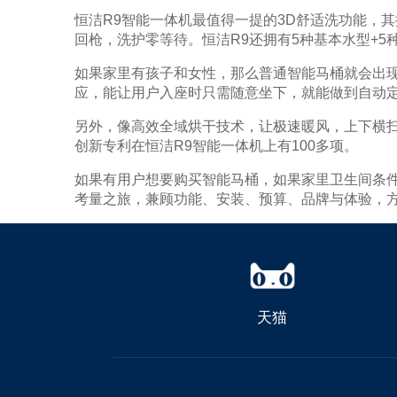
恒洁R9智能一体机最值得一提的3D舒适洗功能，
回枪，洗护零等待。恒洁R9还拥有5种基本水型+5
如果家里有孩子和女性，那么普通智能马桶就会出现
应，能让用户入座时只需随意坐下，就能做到自动
另外，像高效全域烘干技术，让极速暖风，上下横扫
创新专利在恒洁R9智能一体机上有100多项。
如果有用户想要购买智能马桶，如果家里卫生间条
考量之旅，兼顾功能、安装、预算、品牌与体验，
天猫