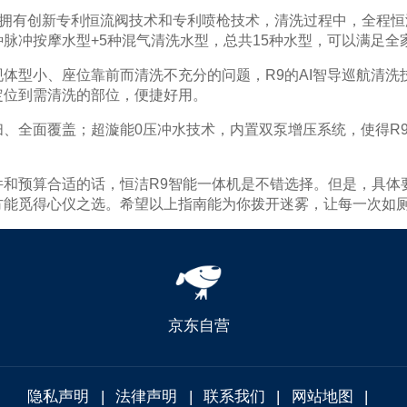
其拥有创新专利恒流阀技术和专利喷枪技术，清洗过程中，全程
种脉冲按摩水型+5种混气清洗水型，总共15种水型，可以满足
体型小、座位靠前而清洗不充分的问题，R9的AI智导巡航清
定位到需清洗的部位，便捷好用。
、全面覆盖；超漩能0压冲水技术，内置双泵增压系统，使得R9
件和预算合适的话，恒洁R9智能一体机是不错选择。但是，具体
方能觅得心仪之选。希望以上指南能为你拨开迷雾，让每一次如
京东自营
隐私声明
|
法律声明
|
联系我们
|
网站地图
|