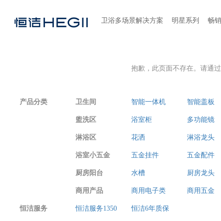
卫浴多场景解决方案
明星系列
畅
抱歉，此页面不存在。请通过
产品分类
卫生间
智能一体机
智能盖板
盥洗区
浴室柜
多功能镜
淋浴区
花洒
淋浴龙头
浴室小五金
五金挂件
五金配件
厨房阳台
水槽
厨房龙头
商用产品
商用电子类
商用五金
恒洁服务
恒洁服务1350
恒洁6年质保