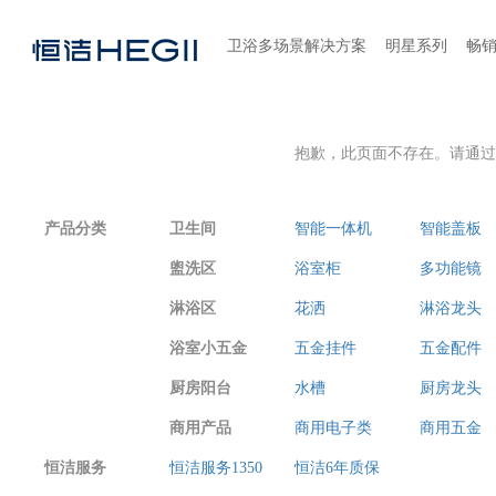
卫浴多场景解决方案
明星系列
畅
抱歉，此页面不存在。请通过
产品分类
卫生间
智能一体机
智能盖板
盥洗区
浴室柜
多功能镜
淋浴区
花洒
淋浴龙头
浴室小五金
五金挂件
五金配件
厨房阳台
水槽
厨房龙头
商用产品
商用电子类
商用五金
恒洁服务
恒洁服务1350
恒洁6年质保