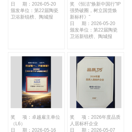
日 期：2026-05-20
奖 《恒洁“焕新中国行”IP
颁发单位：第22届陶瓷
强势破圈，树立国货焕
卫浴新锐榜、陶城报
新标杆》"
日 期：2026-05-20
颁发单位：第22届陶瓷
卫浴新锐榜、陶城报
奖 项：卓越雇主单位
奖 项：2026年度品质
（L6）
人居标杆企业
日 期：2026-05-16
日 期：2026-05-07