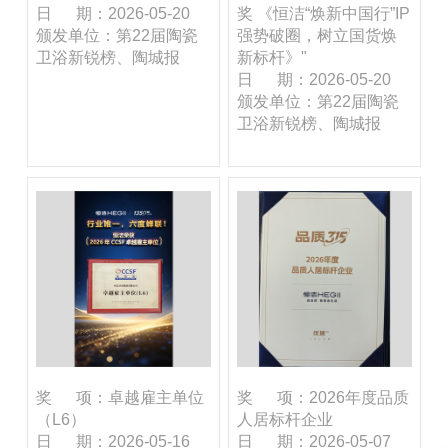
日 期：2026-05-20
奖 《恒洁“焕新中国行”IP
颁发单位：第22届陶瓷
强势破圈，树立国货焕
卫浴新锐榜、陶城报
新标杆》"
日 期：2026-05-20
颁发单位：第22届陶瓷
卫浴新锐榜、陶城报
奖 项：卓越雇主单位
奖 项：2026年度品质
（L6）
人居标杆企业
日 期：2026-05-16
日 期：2026-05-07